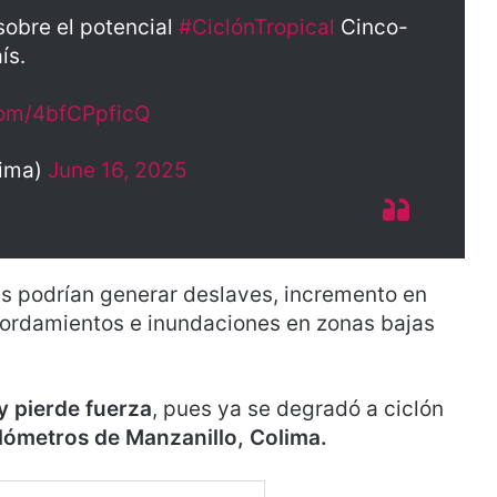
obre el potencial
#CiclónTropical
Cinco-
ís.
.com/4bfCPpficQ
ima)
June 16, 2025
es podrían generar deslaves, incremento en
sbordamientos e inundaciones en zonas bajas
 y pierde fuerza
, pues ya se degradó a ciclón
lómetros de Manzanillo, Colima.