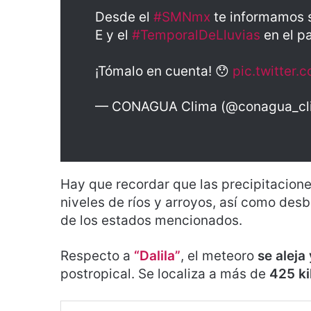
Desde el
#SMNmx
te informamos s
E y el
#TemporalDeLluvias
en el pa
¡Tómalo en cuenta! 😯
pic.twitter
— CONAGUA Clima (@conagua_cl
Hay que recordar que las precipitacion
niveles de ríos y arroyos, así como de
de los estados mencionados.
Respecto a
“Dalila”
, el meteoro
se aleja
postropical. Se localiza a más de
425 ki