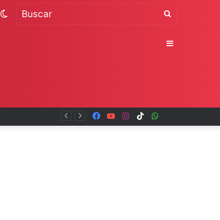
Switch
Buscar
skin
Sidebar
Facebook
YouTube
Instagram
TikTok
WhatsApp
x