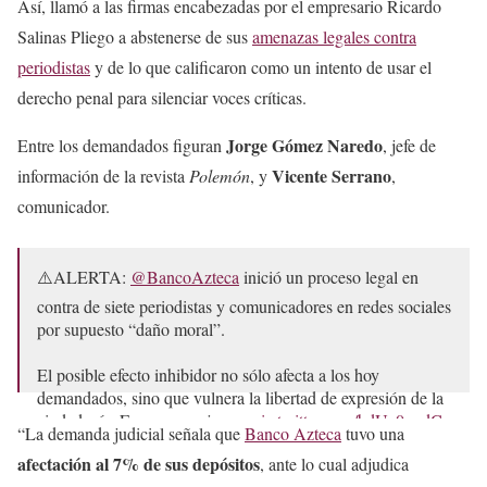
Así, llamó a las firmas encabezadas por el empresario Ricardo
Salinas Pliego a abstenerse de sus
amenazas legales contra
periodistas
y de lo que calificaron como un intento de usar el
derecho penal para silenciar voces críticas.
Jorge Gómez Naredo
Entre los demandados figuran
, jefe de
Vicente Serrano
información de la revista
Polemón
, y
,
comunicador.
⚠️ALERTA:
@BancoAzteca
inició un proceso legal en
contra de siete periodistas y comunicadores en redes sociales
por supuesto “daño moral”.
El posible efecto inhibidor no sólo afecta a los hoy
demandados, sino que vulnera la libertad de expresión de la
ciudadanía. Es un mensaje a…
pic.twitter.com/bdUc0qxdCr
“La demanda judicial señala que
Banco Azteca
tuvo una
— ARTICLE 19 México y Centroamérica
afectación al 7% de sus depósitos
, ante lo cual adjudica
(@article19mxca)
February 25, 2025