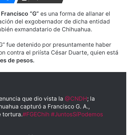
,
Francisco “G”
es una forma de allanar el
ración del exgobernador de dicha entidad
también exmandatario de Chihuahua.
G” fue detenido por presuntamente haber
n contra el priísta César Duarte, quien está
nes de pesos.
enuncia que dio vista la
@CNDH
; la
huahua capturó a Francisco G. A.,
 tortura.
#FGEChih
#JuntosSíPodemos