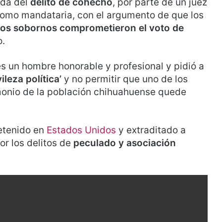
ada del
delito de cohecho
, por parte de un juez
 como mandataria, con el argumento de que los
tos sobornos comprometieron el voto de
o.
es un hombre honorable y profesional y pidió a
ileza política’
y no permitir que uno de los
imonio de la población chihuahuense quede
detenido en
Estados Unidos
y extraditado a
or los delitos de
peculado y asociación