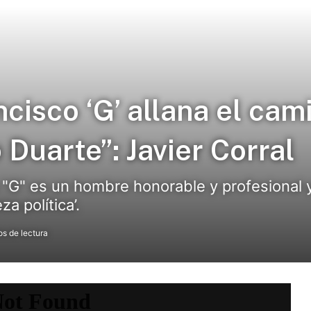
cisco ‘G’ allana el cam
Duarte”: Javier Corral
o "G" es un hombre honorable y profesional y
za política’.
s de lectura