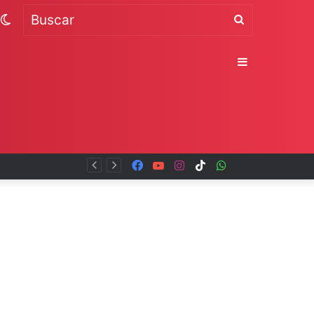
Switch
Buscar
skin
Sidebar
Facebook
YouTube
Instagram
TikTok
WhatsApp
x