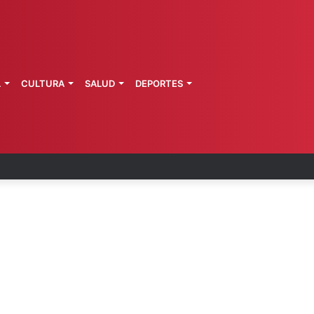
L
CULTURA
SALUD
DEPORTES
 la última ruta de Kimberly Moya