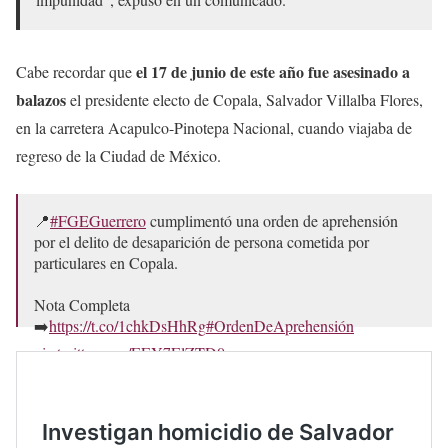
el 17 de junio de este año fue asesinado a
Cabe recordar que
balazos
el presidente electo de Copala, Salvador Villalba Flores,
en la carretera Acapulco-Pinotepa Nacional, cuando viajaba de
regreso de la Ciudad de México.
📍
#FGEGuerrero
cumplimentó una orden de aprehensión
por el delito de desaparición de persona cometida por
particulares en Copala.
Nota Completa
➡️
https://t.co/1chkDsHhRg
#OrdenDeAprehensión
pic.twitter.com/EEY7ElZTD0
— FGE Guerrero (@FGEGuerrero)
September 29, 2024