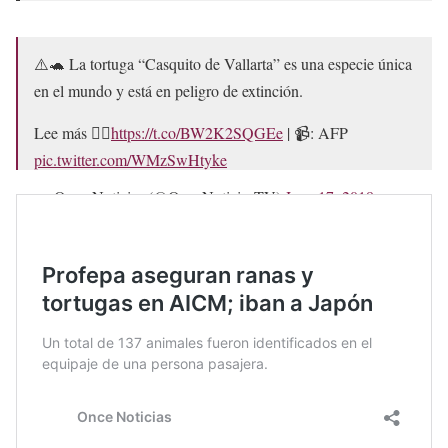
⚠️🐢 La tortuga “Casquito de Vallarta” es una especie única
en el mundo y está en peligro de extinción.
Lee más 👉🏽
https://t.co/BW2K2SQGEe
| 📹: AFP
pic.twitter.com/WMzSwHtyke
— Once Noticias (@OnceNoticiasTV)
June 17, 2018