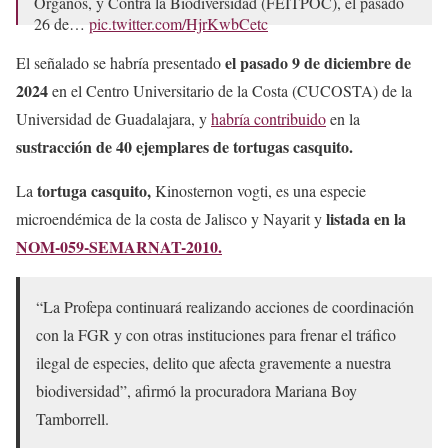
Órganos, y Contra la Biodiversidad (FEITPOC), el pasado
26 de…
pic.twitter.com/HjrKwbCetc
— PROFEPA (@PROFEPA_Mx)
May 30, 2025
el pasado 9 de diciembre de
El señalado se habría presentado
2024
en el Centro Universitario de la Costa (CUCOSTA) de la
Universidad de Guadalajara, y
habría contribuido
en la
sustracción de 40 ejemplares de tortugas casquito.
tortuga casquito,
La
Kinosternon vogti, es una especie
listada en la
microendémica de la costa de Jalisco y Nayarit y
NOM-059-SEMARNAT-2010.
“La Profepa continuará realizando acciones de coordinación
con la FGR y con otras instituciones para frenar el tráfico
ilegal de especies, delito que afecta gravemente a nuestra
biodiversidad”, afirmó la procuradora Mariana Boy
Tamborrell.