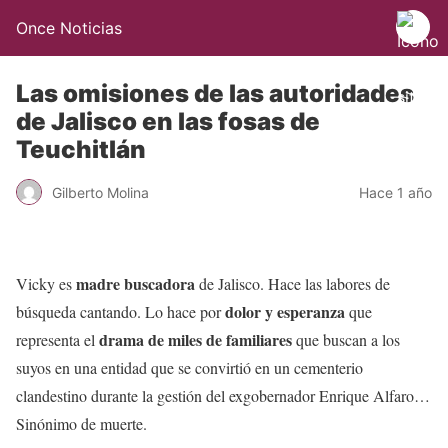
Once Noticias
Las omisiones de las autoridades
de Jalisco en las fosas de
Teuchitlán
Gilberto Molina
Hace 1 año
madre buscadora
Vicky es
de Jalisco. Hace las labores de
dolor y esperanza
búsqueda cantando. Lo hace por
que
drama de miles de familiares
representa el
que buscan a los
suyos en una entidad que se convirtió en un cementerio
clandestino durante la gestión del exgobernador Enrique Alfaro…
Sinónimo de muerte.