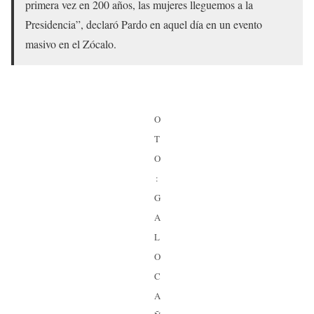
primera vez en 200 años, las mujeres lleguemos a la
Presidencia”, declaró Pardo en aquel día en un evento
masivo en el Zócalo.
O
T
O
:
G
A
L
O
C
A