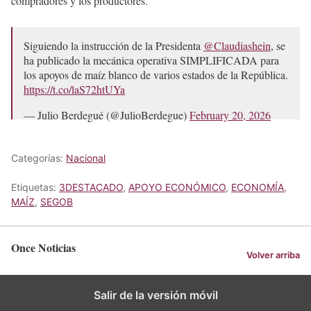
compradores y los productores.
Siguiendo la instrucción de la Presidenta
@Claudiashein
, se
ha publicado la mecánica operativa SIMPLIFICADA para
los apoyos de maíz blanco de varios estados de la República.
https://t.co/laS72htUYa
— Julio Berdegué (@JulioBerdegue)
February 20, 2026
Categorías:
Nacional
Etiquetas:
3DESTACADO
,
APOYO ECONÓMICO
,
ECONOMÍA
,
MAÍZ
,
SEGOB
Once Noticias
Volver arriba
Salir de la versión móvil