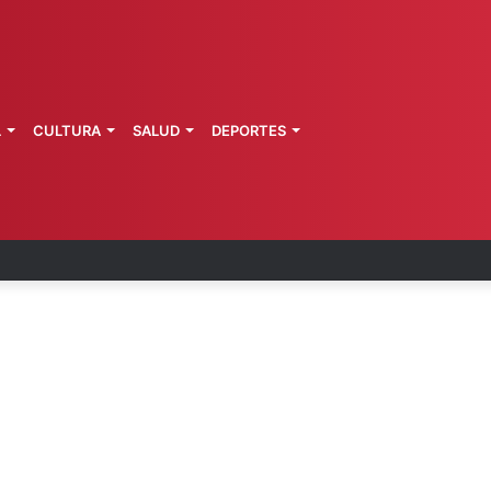
L
CULTURA
SALUD
DEPORTES
 la última ruta de Kimberly Moya