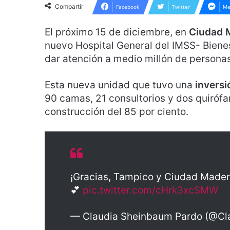
Compartir
Facebook
Twitter
Me
El próximo 15 de diciembre, en
Ciudad 
nuevo Hospital General del IMSS- Bienes
dar atención a medio millón de person
Esta nueva unidad que tuvo una
inversi
90 camas, 21 consultorios y dos quirófa
construcción del 85 por ciento.
¡Gracias, Tampico y Ciudad Mader
💕
pic.twitter.com/cHrk3xcSMW
— Claudia Sheinbaum Pardo (@Cl