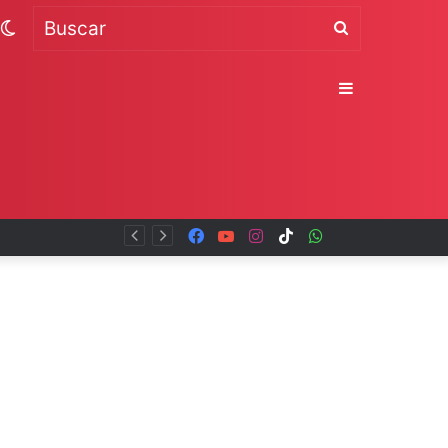
Switch
Buscar
skin
Sidebar
Facebook
YouTube
Instagram
TikTok
WhatsApp
x