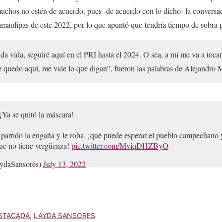
uchos no estén de acuerdo, pues -de acuerdo con lo dicho- la conversaci
amaulipas de este 2022, por lo que apuntó que tendría tiempo de sobra pa
a vida, seguiré aquí en el PRI hasta el 2024. O sea, a mí me va a tocar d
e quedo aquí, me vale lo que digan″,
fueron las palabras de Alejandro 
¡Ya se quitó la máscara!
 partido la engaña y le roba, ¡qué puede esperar el pueblo campechano
que no tiene vergüenza!
pic.twitter.com/MviqDHZByO
ydaSansores)
July 13, 2022
STACADA
,
LAYDA SANSORES