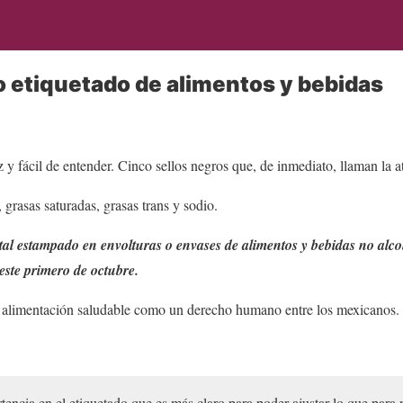
o etiquetado de alimentos y bebidas
z y fácil de entender. Cinco sellos negros que, de inmediato, llaman la a
 grasas saturadas, grasas trans y sodio.
tal estampado en envolturas o envases de alimentos y bebidas no alc
este primero de octubre.
 alimentación saludable como un derecho humano entre los mexicanos.
encia en el etiquetado que es más claro para poder ajustar lo que para n