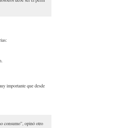
ias:
n.
 muy importante que desde
i no consumo”, opinó otro