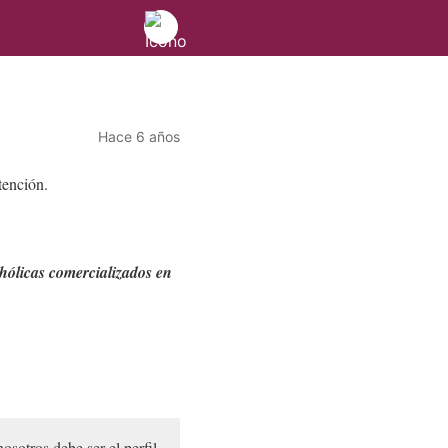
Hace 6 años
tención.
ohólicas comercializados en
osotros debe ser el perfil