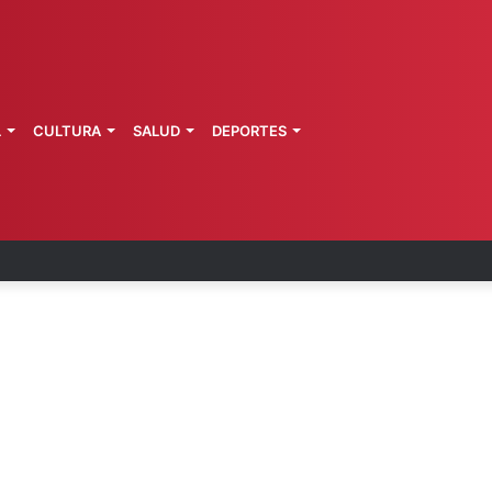
L
CULTURA
SALUD
DEPORTES
 la última ruta de Kimberly Moya