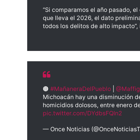
“Si comparamos el año pasado, el c
que lleva el 2026, el dato prelimi
todos los delitos de alto impacto”, 
🟤
#MañaneraDelPueblo
|
@Maffig
Michoacán hay una disminución de
homicidios dolosos, entre enero d
pic.twitter.com/DYdbsFQIn2
— Once Noticias (@OnceNoticias