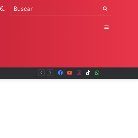
Switch
Buscar
skin
Sidebar
Facebook
YouTube
Instagram
TikTok
WhatsApp
x