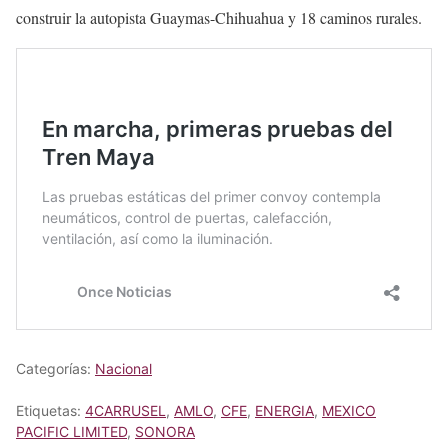
construir la autopista Guaymas-Chihuahua y 18 caminos rurales.
Categorías:
Nacional
Etiquetas:
4CARRUSEL
,
AMLO
,
CFE
,
ENERGIA
,
MEXICO
PACIFIC LIMITED
,
SONORA