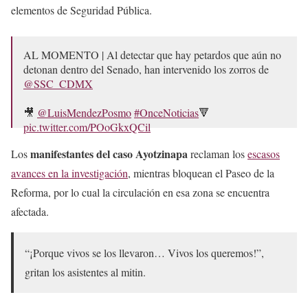
elementos de Seguridad Pública.
AL MOMENTO | Al detectar que hay petardos que aún no
detonan dentro del Senado, han intervenido los zorros de
@SSC_CDMX
🎥
@LuisMendezPosmo
#OnceNoticias
🔻
pic.twitter.com/POoGkxQCil
— Once Noticias (@OnceNoticiasTV)
September 24, 2024
manifestantes del caso Ayotzinapa
Los
reclaman los
escasos
avances en la investigación
, mientras bloquean el Paseo de la
Reforma, por lo cual la circulación en esa zona se encuentra
afectada.
“¡Porque vivos se los llevaron… Vivos los queremos!”,
gritan los asistentes al mitin.