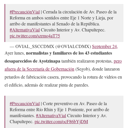
#PrecauciónVial
| Cerrada la circulación de Av. Paseo de la
Reforma en ambos sentidos entre Eje 1 Norte y Lieja, por
arribo de manifestantes al Senado de la República.
#AlternativaVial
Circuito Interior y Av. Chapultepec.
pic.twitter.com/szrmo4aT75
— OVIAL_SSCCDMX (@OVIALCDMX)
September 24,
2024
normalistas y familiares de los 43 estudiantes
Ayer lunes,
desaparecidos de Ayotzinapa
también realizaron protestas,
pero
afuera de la Secretaría de Gobernación
(Segob), donde lanzaron
petardos de fabricación casera, provocando la rotura de vidrios en
el edificio, además de realizar pinta de paredes.
#PrecauciónVial
| Corte preventivo en Av. Paseo de la
Reforma entre Río Rhin y Eje 1 Poniente, por arribo de
manifestantes.
#AlternativaVial
Circuito Interior y Av.
Chapultepec.
pic.twitter.com/ocF86bYjDM