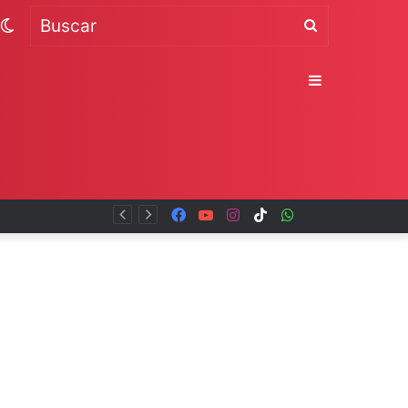
Switch
Buscar
skin
Sidebar
Facebook
YouTube
Instagram
TikTok
WhatsApp
x