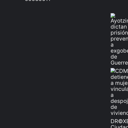
DR©XE
Ciudad