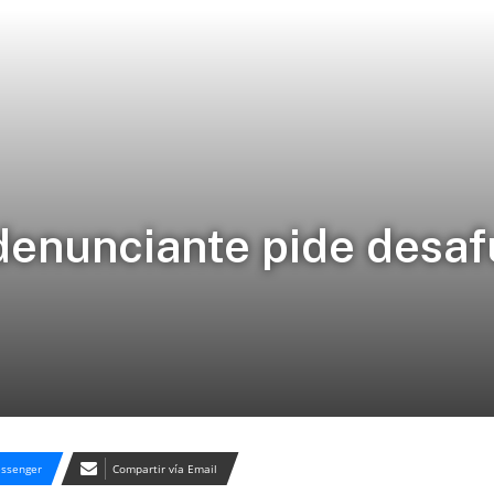
denunciante pide desaf
ssenger
Compartir vía Email