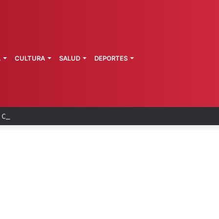
L
CULTURA
SALUD
DEPORTES
a de Morelos investiga explosión de pipa