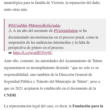
tanatológica para la familia de Victoria, la reparación del daño,
entre otras más.
#NiUnaMás
#MujeresRefugiadas
⚠️ A un año del asesinato de
#VictoriaSalzar
se ha
documentado inconsistencias en el proceso penal, como la
suspensión de las audiencias intermedias y la falta de
perspectiva de género en el proceso.
➡️
https://t.co/wonfH3QgbU
pic.twitter.com/qdNWRazVFW
Ante ello, comentó, las autoridades del Ayuntamiento de Tulum
argumentaron su incumplimiento diciendo
“
que no solo es su
— IMUMI (@IMUMIDF)
March 29, 2022
responsabilidad, sino también de la Dirección General de
Seguridad Pública y Tránsito del Municipio de Tulum”
,
pese a
que en 2021 aceptaron lo establecido en el documento de la
CNDH
.
Fundación para la
La representación legal del caso, es decir, la