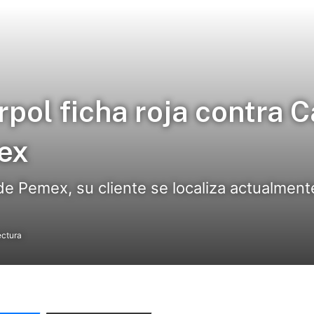
rpol ficha roja contra C
ex
r de Pemex, su cliente se localiza actualmen
ectura