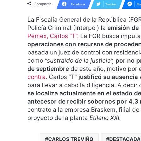
Compartir
Facebook
Twitter
Me
La Fiscalía General de la República (FGR
Policía Criminal (Interpol) la
emisión de l
Pemex, Carlos “T”.
La FGR busca imputarl
operaciones con recursos de procedenci
pasada un juez de control con residencia
como
“sustraído de la justicia”,
por no p
de septiembre
de este año, motivo por 
contra.
Carlos “T”
justificó su ausencia
para llevar a cabo la diligencia. A decir
se localiza actualmente en el estado d
antecesor de recibir sobornos por 4.3
contrato a la empresa Braskem, filial de
proyecto de la planta
Etileno XXI.
CARLOS TREVIÑO
DESTACADA