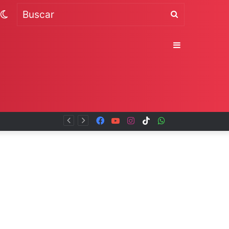
Switch
Buscar
skin
Sidebar
Facebook
YouTube
Instagram
TikTok
WhatsApp
x