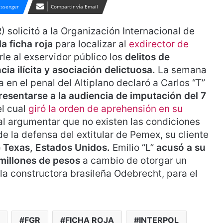
ssenger
Compartir vía Email
) solicitó a la Organización Internacional de
a ficha roja
para localizar al
exdirector de
e al exservidor público los
delitos de
a ilícita y asociación delictuosa.
La semana
 en el penal del Altiplano declaró a Carlos “T”
resentarse a la audiencia de imputación del 7
el cual
giró la orden de aprehensión en su
al argumentar que no existen las condiciones
 de la defensa del extitular de Pemex, su cliente
e Texas, Estados Unidos.
Emilio “L”
acusó a su
 millones de pesos
a cambio de otorgar un
 la constructora brasileña Odebrecht, para el
FGR
FICHA ROJA
INTERPOL