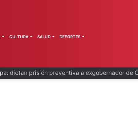
L
CULTURA
SALUD
DEPORTES
pa: dictan prisión preventiva a exgobernador de 