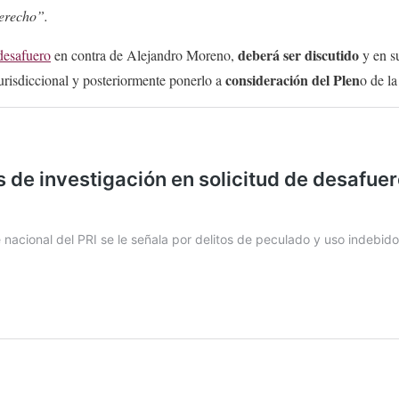
erecho”.
deberá ser discutido
 desafuero
en contra de Alejandro Moreno,
y en s
consideración del Plen
urisdiccional y posteriormente ponerlo a
o de l