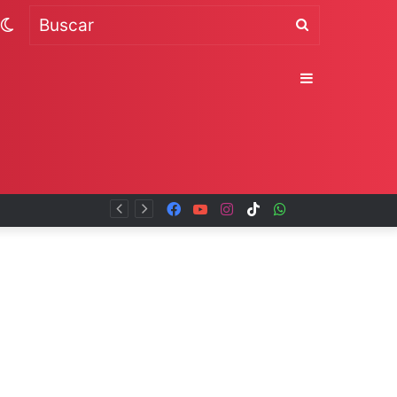
Switch
Buscar
skin
Sidebar
Facebook
YouTube
Instagram
TikTok
WhatsApp
x