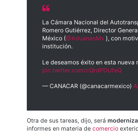
La Cámara Nacional del Autotransp
Romero Gutiérrez, Director Genera
México (
@AduanasMx
), con motiv
institución.
Le deseamos éxito en esta nueva 
pic.twitter.com/cQrdPDUfeQ
— CANACAR (@canacarmexico)
A
Otra de sus tareas, dijo, será
moderniz
informes en materia de
comercio
exterio