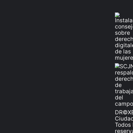
DR©XE
Ciudad
Todos 
reserv