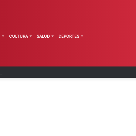
L
CULTURA
SALUD
DEPORTES
rotegerá 30% del territorio nacional