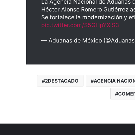
La Agencia Nacional de Aduanas d
Héctor Alonso Romero Gutiérrez a
Se fortalece la modernización y ef
pic.twitter.com/S5GHpYXiS3
— Aduanas de México (@Aduana
2DESTACADO
AGENCIA NACIO
COMER