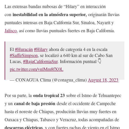
Las extensas bandas nubosas de “Hilary” en interacción
inestabilidad en la atmósfera superior,
con
originarán lluvias
puntuales intensas en Baja California Sur, Sinaloa, Nayarit y
Jalisco
, así como lluvias puntuales fuertes en Baja California.
El
#Huracán
#Hilary
ahora de categoría 4 en la escala
#SaffirSimpson
, se localizó a 640 km al sur de Cabo San
Lucas,
#BajaCaliforniaSur
. Información puntual 👇
pic.twitter.com/vnlMm8fX0L
— CONAGUA Clima (@conagua_clima)
August 18, 2023
onda tropical 23
Por su parte, la
sobre el Istmo de Tehuantepec
canal de baja presión
y un
desde el occidente de Campeche
hasta el noreste de Chiapas, producirán lluvias muy fuertes en
Oaxaca y Chiapas, Tabasco y Veracruz, todas acompañadas de
descargas eléctricas
, y con fuertes rachas de viento en el Istmo