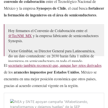
convenio de colaboración
entre el Tecnológico Nacional de
Synopsys de Chile
fortalecer
México y la empresa
, el cual busca
la formación de ingenieros en el área de semiconductores
.
Hoy firmamos el Convenio de Colaboración entre el
@TecNM_MX
y la empresa fabricante de semiconductores
Synopsis.
Victor Grimblat, su Director General para Latinoamérica,
dio un dato contundente: en 2030 harán falta 1 millón de
ingenieros en semiconductores en todo el mundo.…
El
secretario también reconoció que, aunque hay retos derivados
pic.twitter.com/WyQYbrB6zE
aranceles impuestos por Estados Unidos
de los
, México se
— Mario Delgado (@mario_delgado)
April 5, 2025
encuentra en una mejor posición económica que otros países,
gracias al acuerdo comercial vigente en la región.