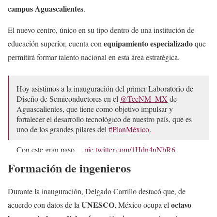
campus Aguascalientes
.
El nuevo centro, único en su tipo dentro de una institución de
equipamiento especializado
educación superior, cuenta con
que
permitirá formar talento nacional en esta área estratégica.
Hoy asistimos a la inauguración del primer Laboratorio de
Diseño de Semiconductores en el
@TecNM_MX
de
Aguascalientes, que tiene como objetivo impulsar y
fortalecer el desarrollo tecnológico de nuestro país, que es
uno de los grandes pilares del
#PlanMéxico
.
Con este gran paso…
pic.twitter.com/1Hdn4nNbR6
Formación de ingenieros
— Mario Delgado (@mario_delgado)
April 5, 2025
Durante la inauguración, Delgado Carrillo destacó que, de
UNESCO
octavo
acuerdo con datos de la
, México ocupa el