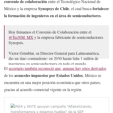
convenio de colaboración
entre el Tecnológico Nacional de
Synopsys de Chile
fortalecer
México y la empresa
, el cual busca
la formación de ingenieros en el área de semiconductores
.
Hoy firmamos el Convenio de Colaboración entre el
@TecNM_MX
y la empresa fabricante de semiconductores
Synopsis.
Victor Grimblat, su Director General para Latinoamérica,
dio un dato contundente: en 2030 harán falta 1 millón de
ingenieros en semiconductores en todo el mundo.…
El
secretario también reconoció que, aunque hay retos derivados
pic.twitter.com/WyQYbrB6zE
aranceles impuestos por Estados Unidos
de los
, México se
— Mario Delgado (@mario_delgado)
April 5, 2025
encuentra en una mejor posición económica que otros países,
gracias al acuerdo comercial vigente en la región.