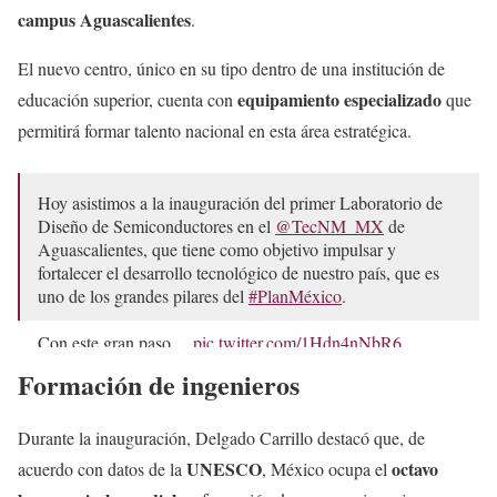
campus Aguascalientes
.
El nuevo centro, único en su tipo dentro de una institución de
equipamiento especializado
educación superior, cuenta con
que
permitirá formar talento nacional en esta área estratégica.
Hoy asistimos a la inauguración del primer Laboratorio de
Diseño de Semiconductores en el
@TecNM_MX
de
Aguascalientes, que tiene como objetivo impulsar y
fortalecer el desarrollo tecnológico de nuestro país, que es
uno de los grandes pilares del
#PlanMéxico
.
Con este gran paso…
pic.twitter.com/1Hdn4nNbR6
Formación de ingenieros
— Mario Delgado (@mario_delgado)
April 5, 2025
Durante la inauguración, Delgado Carrillo destacó que, de
UNESCO
octavo
acuerdo con datos de la
, México ocupa el