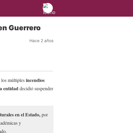
 en Guerrero
Hace 2 años
incendios
 los múltiples
ta entidad
decidió suspender
urales en el Estado,
por
cadémicas y
cado.