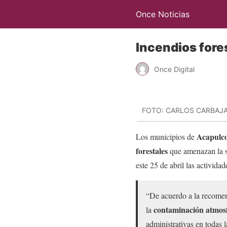
Once Noticias
Incendios fore
Once Digital
FOTO: CARLOS CARBAJ
Acapulc
Los municipios de
forestales
que amenazan la se
este 25 de abril las activida
“De acuerdo a la recomen
contaminación atmosf
la
administrativas en todas 