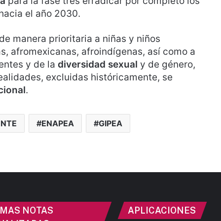
ia
para la fase tres erradicar por completo los
hacia el año 2030.
de manera prioritaria a niñas y niños
, afromexicanas, afroindígenas, así como a
entes y de la
diversidad sexual
y de género,
ealidades, excluidas históricamente, se
cional
.
ENTE
ENAPEA
GIPEA
IMAS NOTAS
APLICACIONES