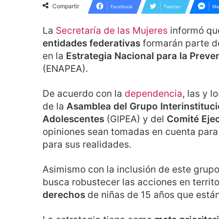
Compartir
Facebook
Twitter
Me
La
Secretaría de las Mujeres
informó qu
entidades federativas
formarán parte de
en la
Estrategia Nacional para la Prev
(ENAPEA).
De acuerdo con la
dependencia
, las y 
de la
Asamblea del Grupo Interinstituc
Adolescentes
(GIPEA) y del
Comité Eje
opiniones sean tomadas en cuenta para
para sus realidades.
Asimismo con la inclusión de este grupo
busca robustecer las acciones en territor
derechos
de niñas de 15 años que está