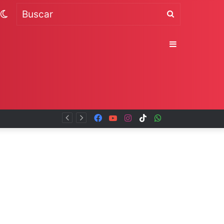
Switch
Buscar
skin
Sidebar
Facebook
YouTube
Instagram
TikTok
WhatsApp
x