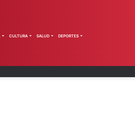
L
CULTURA
SALUD
DEPORTES
a cervecera destaca aportes al país