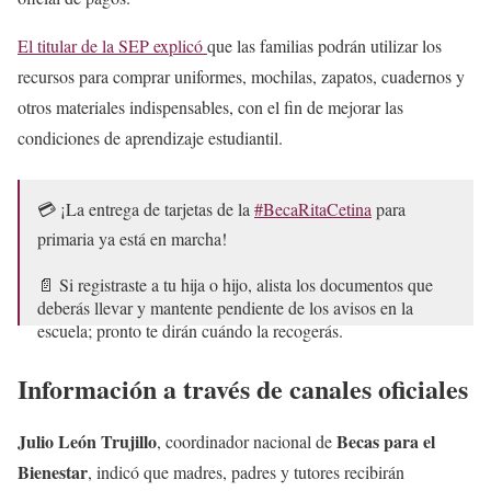
El titular de la SEP explicó
que las familias podrán utilizar los
recursos para comprar uniformes, mochilas, zapatos, cuadernos y
otros materiales indispensables, con el fin de mejorar las
condiciones de aprendizaje estudiantil.
💳 ¡La entrega de tarjetas de la
#BecaRitaCetina
para
primaria ya está en marcha!
📄 Si registraste a tu hija o hijo, alista los documentos que
deberás llevar y mantente pendiente de los avisos en la
escuela; pronto te dirán cuándo la recogerás.
Más información:…
pic.twitter.com/SeNZOlXYl5
Información a través de canales oficiales
— Programas para el Bienestar (@apoyosbienestar)
May 18,
Julio León Trujillo
Becas para el
2026
, coordinador nacional de
Bienestar
, indicó que madres, padres y tutores recibirán