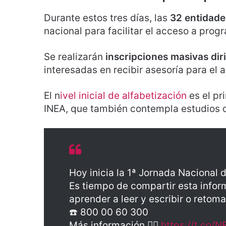
Durante estos tres días, las
32 entidade
nacional para facilitar el acceso a pro
Se realizarán
inscripciones masivas di
interesadas en recibir asesoría para el a
El n
ivel inicial de alfabetización
es el pr
INEA, que también contempla estudios d
Hoy inicia la 1ª Jornada Nacional 
Es tiempo de compartir esta infor
aprender a leer y escribir o retoma
☎️ 800 00 60 300
Más información 👉🏼
https://t.co/