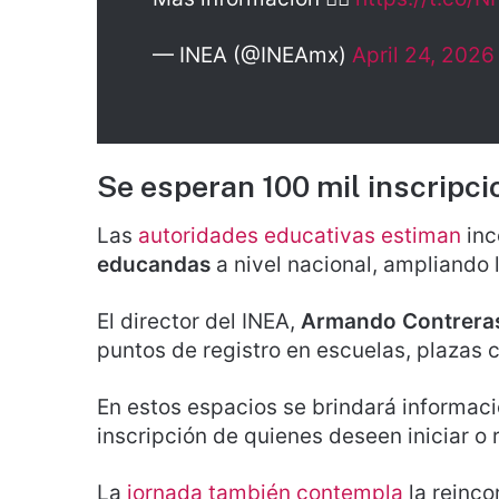
— INEA (@INEAmx)
April 24, 2026
Se esperan 100 mil inscripc
Las
autoridades educativas estiman
inc
educandas
a nivel nacional, ampliando 
El director del INEA,
Armando Contreras
puntos de registro en escuelas, plazas 
En estos espacios se brindará informaci
inscripción de quienes deseen iniciar o
La
jornada también contempla
la reinco