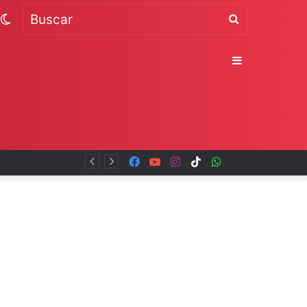
Switch
Buscar
skin
Sidebar
Facebook
YouTube
Instagram
TikTok
WhatsApp
x