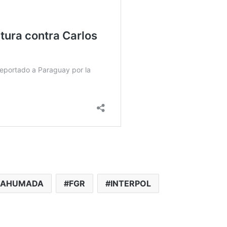
 AHUMADA
FGR
INTERPOL