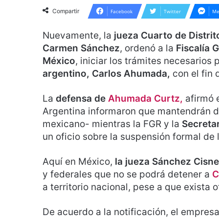
Compartir
Facebook
Twitter
Me
Nuevamente, la
jueza Cuarto de Distri
Carmen Sánchez
, ordenó a la
Fiscalía 
México
, iniciar los trámites necesarios 
argentino, Carlos Ahumada,
con el fin 
La
defensa de
Ahumada Curtz,
afirmó e
Argentina informaron que mantendrán de
mexicano- mientras la FGR y la
Secretar
un oficio sobre la suspensión formal de 
Aquí en México,
la jueza Sánchez Cisn
y federales que no se podrá detener a
C
a territorio nacional, pese a que exista
De acuerdo a la notificación, el empres