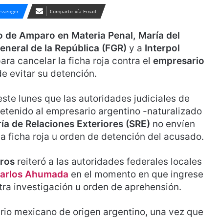
ssenger
Compartir vía Email
to de Amparo en Materia Penal, María del
General de la República (FGR)
y a
Interpol
para cancelar la ficha roja contra el
empresario
de evitar su detención.
ste lunes que las autoridades judiciales de
tenido al empresario argentino -naturalizado
ía de Relaciones Exteriores (SRE)
no envíen
la ficha roja u orden de detención del acusado.
eros
reiteró a las autoridades federales locales
arlos Ahumada
en el momento en que ingrese
 otra investigación u orden de aprehensión.
ario mexicano de origen argentino, una vez que