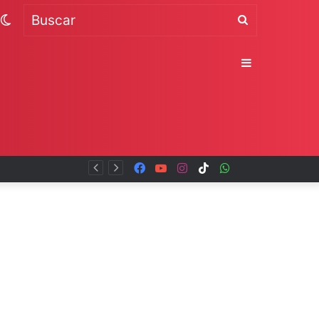
Switch
Buscar
skin
Sidebar
Facebook
YouTube
Instagram
TikTok
WhatsApp
x