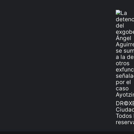
DR©XE
Ciudad
Todos 
reserv