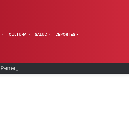
L
CULTURA
SALUD
DEPORTES
Pemex y Petrobras en fase de ejecución