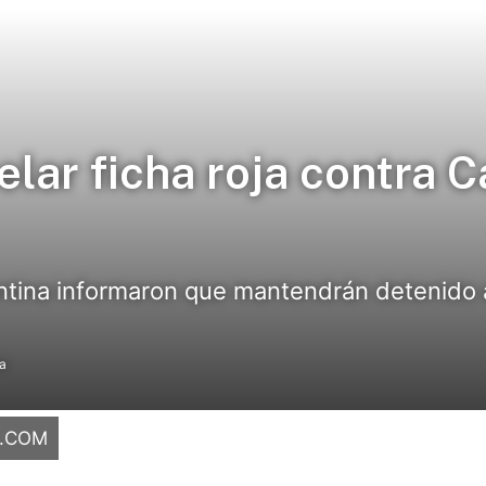
lar ficha roja contra C
entina informaron que mantendrán detenido 
ra
O.COM