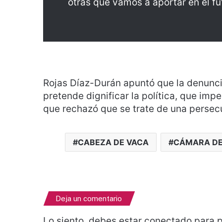
otras que vamos a aportar en el fu
Rojas Díaz-Durán apuntó que la denunc
pretende dignificar la política, que imper
que rechazó que se trate de una persecu
CABEZA DE VACA
CÁMARA DE
Deja un comentario
Lo siento, debes estar
conectado
para p