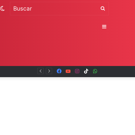
Switch
Buscar
skin
Sidebar
Facebook
YouTube
Instagram
TikTok
WhatsApp
x