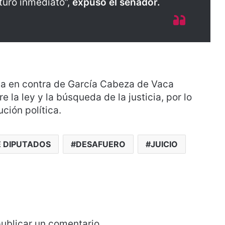
turo inmediato”,
expuso el senador.
ia en contra de García Cabeza de Vaca
e la ley y la búsqueda de la justicia, por lo
ción política.
 DIPUTADOS
DESAFUERO
JUICIO
ublicar un comentario.