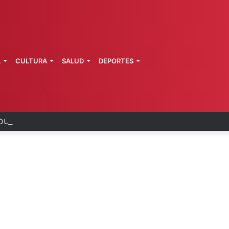
L
CULTURA
SALUD
DEPORTES
publica guía para regreso a clases