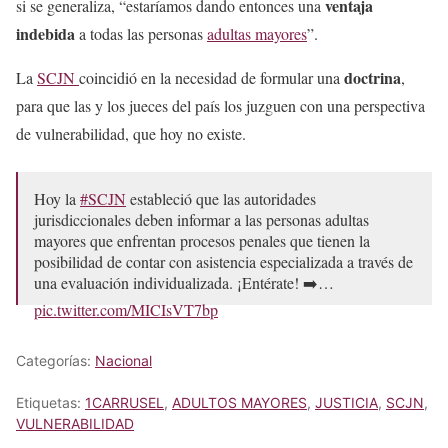
ventaja
si se generaliza, “estaríamos dando entonces una
indebida
a todas las personas
adultas mayores
”.
doctrina
La
SCJN
coincidió en la necesidad de formular una
,
para que las y los jueces del país los juzguen con una perspectiva
de vulnerabilidad, que hoy no existe.
Hoy la
#SCJN
estableció que las autoridades
jurisdiccionales deben informar a las personas adultas
mayores que enfrentan procesos penales que tienen la
posibilidad de contar con asistencia especializada a través de
una evaluación individualizada. ¡Entérate! ➡️…
pic.twitter.com/MICIsVT7bp
— Suprema Corte (@SCJN)
May 20, 2026
Categorías:
Nacional
Etiquetas:
1CARRUSEL
,
ADULTOS MAYORES
,
JUSTICIA
,
SCJN
,
VULNERABILIDAD