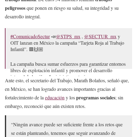
peligrosos
que ponen en riesgo su salud, su integridad y su
desarrollo integral.
#ComunicadoSectur
📣
@STPS_mx
,
@SECTUR_mx
y
OIT lanzan en México la campaña “Tarjeta Roja al Trabajo
Infantil”. 🟥🙌🏼
La campaña busca sumar esfuerzos para garantizar entornos
libres de explotación infantil y promover el desarrollo
integral de la niñez. La iniciativa estará…
Ante esto, el secretario del Trabajo, Marath Bolaños, señaló que,
pic.twitter.com/ncWOD9nxSo
en México, se han logrado avances importantes gracias al
— SECTUR México (@SECTUR_mx)
May 18, 2026
programas sociales
fortalecimiento de la
educación
y los
; sin
embargo, reconoció que aún existen retos.
“Ningún avance puede ser suficiente frente a los retos que
se están planteando, tenemos que seguir avanzando de