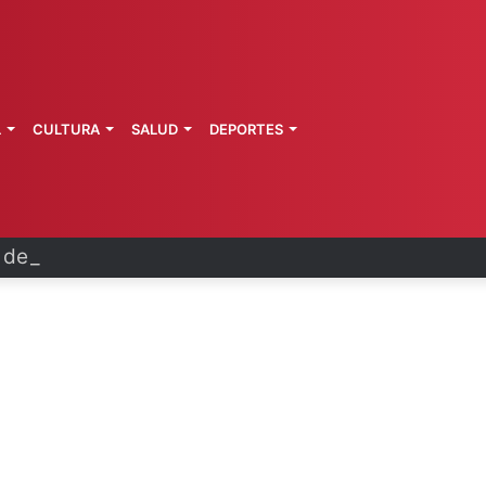
L
CULTURA
SALUD
DEPORTES
a de Morelos investiga explosión de pipa