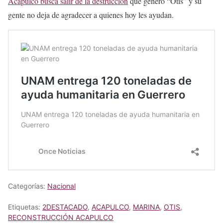
Acapulco busca salir de la destrucción
que generó “Otis” y su
gente no deja de agradecer a quienes hoy les ayudan.
Categorías:
Nacional
Etiquetas:
2DESTACADO
,
ACAPULCO
,
MARINA
,
OTIS
,
RECONSTRUCCIÓN ACAPULCO