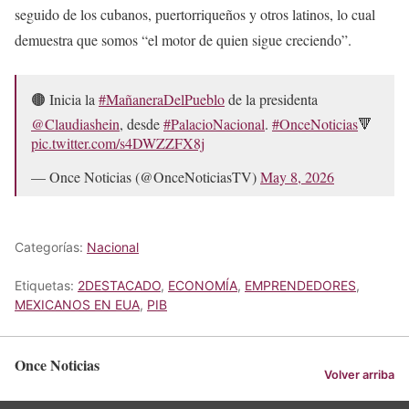
seguido de los cubanos, puertorriqueños y otros latinos, lo cual
demuestra que somos “el motor de quien sigue creciendo”.
🟤 Inicia la
#MañaneraDelPueblo
de la presidenta
@Claudiashein
, desde
#PalacioNacional
.
#OnceNoticias
🔻
pic.twitter.com/s4DWZZFX8j
— Once Noticias (@OnceNoticiasTV)
May 8, 2026
Categorías:
Nacional
Etiquetas:
2DESTACADO
,
ECONOMÍA
,
EMPRENDEDORES
,
MEXICANOS EN EUA
,
PIB
Once Noticias
Volver arriba