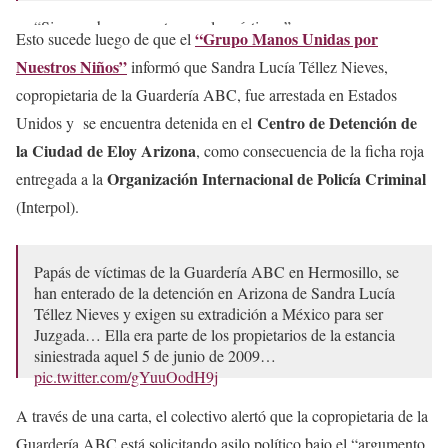
“Siempre hay que estar con las víctimas”.…
“Grupo Manos Unidas por
Esto sucede luego de que el
pic.twitter.com/CCX4DA2sSF
Nuestros Niños”
informó que Sandra Lucía Téllez Nieves,
— Once Noticias (@OnceNoticiasTV)
August 4, 2025
copropietaria de la Guardería ABC, fue arrestada en Estados
Centro de Detención de
Unidos y se encuentra detenida en el
la Ciudad de Eloy Arizona
, como consecuencia de la ficha roja
Organización Internacional de Policía Criminal
entregada a la
(Interpol).
Papás de víctimas de la Guardería ABC en Hermosillo, se
han enterado de la detención en Arizona de Sandra Lucía
Téllez Nieves y exigen su extradición a México para ser
Juzgada… Ella era parte de los propietarios de la estancia
siniestrada aquel 5 de junio de 2009…
pic.twitter.com/gYuuOodH9j
— Ruiz Quirrín (@rquirrin)
August 3, 2025
A través de una carta, el colectivo alertó que la copropietaria de la
Guardería ABC está solicitando asilo político bajo el “argumento