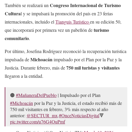
Congreso Internacional de Turismo
También se realizará un
Cultura
l y se impulsará la promoción del país en 23 ferias
internacionales, incluido el
Tianguis Turístico
en su edición 50,
turismo
que incorporará por primera vez un pabellón de
comunitario
.
Por último, Josefina Rodríguez reconoció la recuperación turística
Michoacán
impulsada de
impulsado por el Plan por la Paz y la
750 mil turistas y visitantes
Justicia. Durante febrero, más de
llegaron a la entidad.
🟤
#MañaneraDelPueblo
| Impulsado por el Plan
#Michoacán
por la Paz y la Justicia, el estado recibió más de
750 mil visitantes en febrero, 3% más respecto al año
anterior:
@SECTUR_mx
.
#OnceNoticiasDigital
🔻
pic.twitter.com/u76G4OuPmf