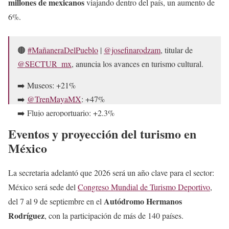
millones de mexicanos
viajando dentro del país, un aumento de
6%.
🟤
#MañaneraDelPueblo
|
@josefinarodzam
, titular de
@SECTUR_mx
, anuncia los avances en turismo cultural.
➡️ Museos: +21%
➡️
@TrenMayaMX
: +47%
➡️ Flujo aeroportuario: +2.3%
➡️ Nacional: +6%
#OnceNoticiasDigital
🔻
Eventos y proyección del turis
mo en
pic.twitter.com/QmFuEmmClm
México
— Once Noticias (@OnceNoticiasTV)
March 18, 2026
La secretaria adelantó que 2026 será un año clave para el sector:
México será sede del
Congreso Mundial de Turismo Deportivo
,
Autódromo Hermanos
del 7 al 9 de septiembre en el
Rodríguez
, con la participación de más de 140 países.