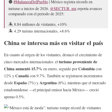
🟤
#MañaneraDelPueblo
| México registra récords en
turismo a inicios de 2026.
@SECTUR_mx
reporta avances
comparado con el periodo de 2025:
🏝️ 8.84 millones de visitantes, +10%
🏝️ 4.29 turistas internacionales, +8.6%
🏝️ 3 mil 400 mdd en derrama económica, +3.9%
China se interesa más en visitar el país
🏝️ 1.28 millones…
pic.twitter.com/BeJcObzMzG
En cuanto al origen de los visitantes, destacó el crecimiento de
— Once Noticias (@OnceNoticiasTV)
March 18, 2026
turismo proveniente de
cinco mercados internacionales: el
China aumentó 15.7%
Colombia
en enero, seguido por
con
Canadá
12% y
con 9.7%. También se registraron incrementos
España
Argentina
desde
(7%) y
(8%), mientras que el mercado
estadounidense —el principal emisor hacia México— creció
apenas 0.5%.