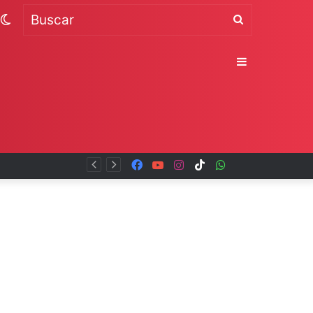
Switch
Buscar
skin
Sidebar
Facebook
YouTube
Instagram
TikTok
WhatsApp
x