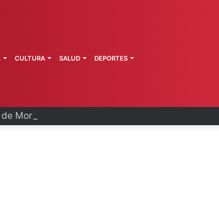
L
CULTURA
SALUD
DEPORTES
a de Morelos investiga explosión de pipa