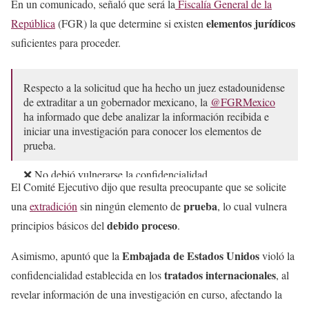
En un comunicado, señaló que será la
Fiscalía General de la
elementos jurídicos
República
(FGR) la que determine si existen
suficientes para proceder.
Respecto a la solicitud que ha hecho un juez estadounidense
de extraditar a un gobernador mexicano, la
@FGRMexico
ha informado que debe analizar la información recibida e
iniciar una investigación para conocer los elementos de
prueba.
❌ No debió vulnerarse la confidencialidad…
El Comité Ejecutivo dijo que resulta preocupante que se solicite
https://t.co/ymBRAjI6XH
prueba
una
extradición
sin ningún elemento de
, lo cual vulnera
— Citlalli Hernández Mora (@CitlaHM)
April 30, 2026
debido proceso
principios básicos del
.
Embajada de Estados Unidos
Asimismo, apuntó que la
violó la
tratados internacionales
confidencialidad establecida en los
, al
revelar información de una investigación en curso, afectando la