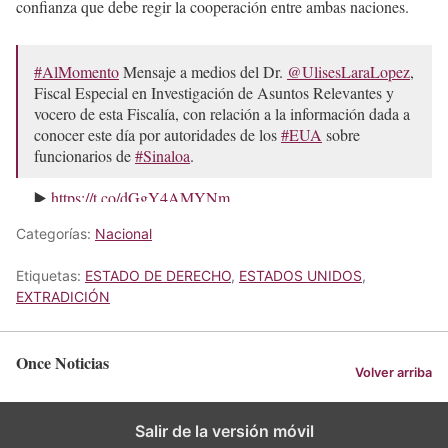
confianza que debe regir la cooperación entre ambas naciones.
#AlMomento
Mensaje a medios del Dr.
@UlisesLaraLopez
,
Fiscal Especial en Investigación de Asuntos Relevantes y
vocero de esta Fiscalía, con relación a la información dada a
conocer este día por autoridades de los
#EUA
sobre
funcionarios de
#Sinaloa
.
▶️
https://t.co/dGgY4AMYNm
Categorías:
Nacional
— FGR México (@FGRMexico)
April 30, 2026
Etiquetas:
ESTADO DE DERECHO
,
ESTADOS UNIDOS
,
EXTRADICIÓN
Once Noticias
Volver arriba
Salir de la versión móvil