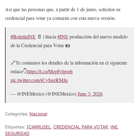
Así que las personas que, a partir de 1 de junio, soliciten su
credencial para votar ya contarán con esta nueva versión.
#BoletínINE
📄 | Inicia
#INE
producción del nuevo modelo
de la Credencial para Votar 🪪
🔗Te contamos los detalles de la información en el siguiente
enlace👇
https://t.co/MepFelporh
pic.twitter.com/rCySuzRMJq
— @INEMexico (@INEMexico)
June 3, 2026
Categorías:
Nacional
Etiquetas:
1CARRUSEL
,
CREDENCIAL PARA VOTAR
,
INE
,
SEGURIDAD