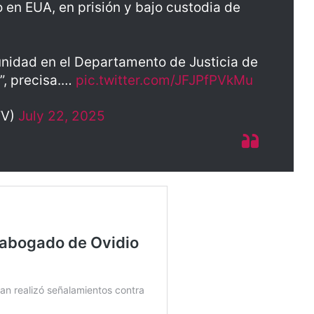
en EUA, en prisión y bajo custodia de
tunidad en el Departamento de Justicia de
e”, precisa.…
pic.twitter.com/JFJPfPVkMu
TV)
July 22, 2025