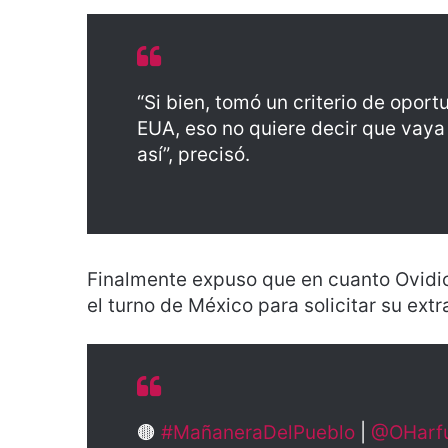
“Si bien, tomó un criterio de opor
EUA, eso no quiere decir que vaya a
así”, precisó.
Finalmente expuso que en cuanto Ovid
el turno de México para solicitar su ext
🟤
#MañaneraDelPueblo
|
@OHarf