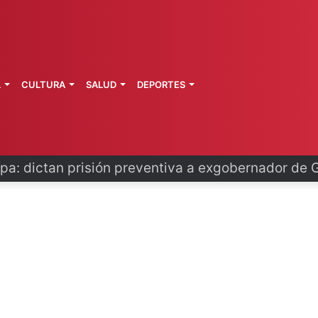
L
CULTURA
SALUD
DEPORTES
o se disculpa tras polémico plan de FIFA