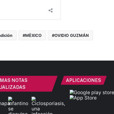
adición
MÈXICO
OVIDIO GUZMÁN
IMAS NOTAS
APLICACIONES
UALIZADAS