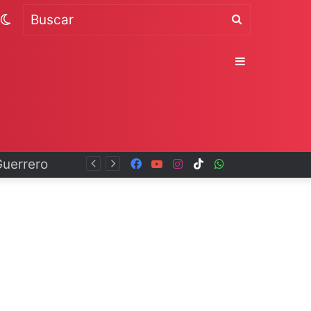
Switch
Buscar
skin
Sidebar
Facebook
YouTube
Instagram
TikTok
WhatsApp
x