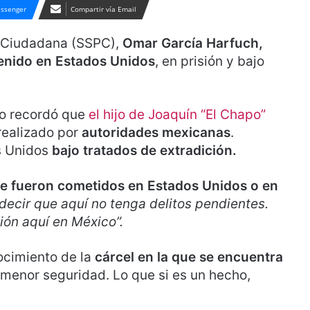
ssenger
Compartir vía Email
n Ciudadana (SSPC),
Omar García Harfuch,
enido en Estados Unidos
, en prisión y bajo
rio recordó que
el hijo de Joaquín “El Chapo”
realizado por
autoridades mexicanas
.
s Unidos
bajo tratados de extradición.
ue fueron cometidos en Estados Unidos o en
 decir que aquí no tenga delitos pendientes.
ión aquí en México”.
ocimiento de la
cárcel en la que se encuentra
 menor seguridad. Lo que si es un hecho,