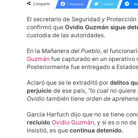
Compartir
Facebook
Twitter
Me
El secretario de Seguridad y Protecció
confirmó que
Ovidio Guzmán sigue det
custodia de las autoridades.
En la
Mañanera del Pueblo
, el funciona
Guzmán
fue capturado en un operativo 
Posteriormente fue entregado a Estado
Aclaró que se le extraditó por
delitos q
perjuicio
de ese país,
“lo cual no quiere
Ovidio también tiene orden de aprehens
García Harfuch dijo que no se tiene con
recluido
Ovidio Guzmán,
y si es o no de
insistió, es que
continua detenido.