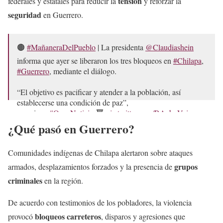
tensión
federales y estatales para reducir la
y reforzar la
seguridad
en Guerrero.
🟤
#MañaneraDelPueblo
| La presidenta
@Claudiashein
informa que ayer se liberaron los tres bloqueos en
#Chilapa
,
#Guerrero
, mediante el diálogo.
“El objetivo es pacificar y atender a la población, así
establecerse una condición de paz”,
menciona.
#OnceNoticias
🔻
pic.twitter.com/RAebvVsims
¿Qué pasó en Guerrero?
— Once Noticias (@OnceNoticiasTV)
May 13, 2026
Comunidades indígenas de Chilapa alertaron sobre ataques
grupos
armados, desplazamientos forzados y la presencia de
criminales
en la región.
De acuerdo con testimonios de los pobladores, la violencia
bloqueos carreteros
provocó
, disparos y agresiones que