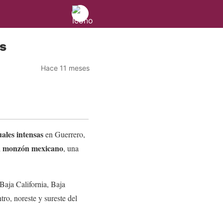
os
Hace 11 meses
uales intensas
en Guerrero,
monzón mexicano
l
, una
Baja California, Baja
ro, noreste y sureste del