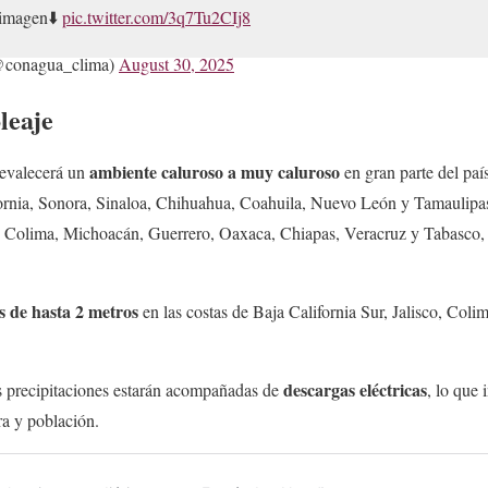
 imagen⬇️
pic.twitter.com/3q7Tu2CIj8
onagua_clima)
August 30, 2025
leaje
ambiente caluroso a muy caluroso
revalecerá un
en gran parte del pa
ornia, Sonora, Sinaloa, Chihuahua, Coahuila, Nuevo León y Tamaulipa
o, Colima, Michoacán, Guerrero, Oaxaca, Chiapas, Veracruz y Tabasco, l
es de hasta 2 metros
en las costas de Baja California Sur, Jalisco, Col
descargas eléctricas
s precipitaciones estarán acompañadas de
, lo que 
ra y población.