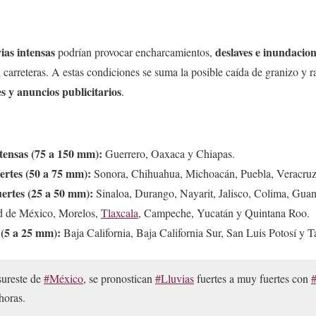
vias intensas
deslaves e inundacio
podrían provocar encharcamientos,
 carreteras. A estas condiciones se suma la posible caída de granizo y r
s y anuncios publicitarios
.
ntensas (75 a 150 mm):
Guerrero, Oaxaca y Chiapas.
ertes (50 a 75 mm):
Sonora, Chihuahua, Michoacán, Puebla, Veracruz 
uertes (25 a 50 mm):
Sinaloa, Durango, Nayarit, Jalisco, Colima, Guan
d de México, Morelos,
Tlaxcala
, Campeche, Yucatán y Quintana Roo.
 (5 a 25 mm):
Baja California, Baja California Sur, San Luis Potosí y 
sureste de
#México
, se pronostican
#Lluvias
fuertes a muy fuertes con
horas.