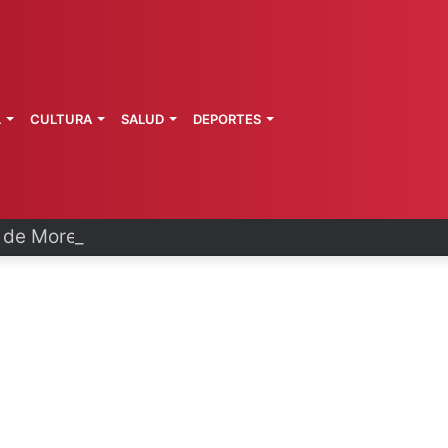
L
CULTURA
SALUD
DEPORTES
a de Morelos investiga explosión de pipa