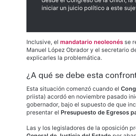
desde el Congreso de la Unión, la
iniciar un juicio político a este s
I
nclusive, el
mandatario neoleonés
se r
Manuel López O
brador y el secretario 
explicarles la problemática.
¿A qué se debe esta confron
Esta situación comenzó cuando el
Cong
priista) acordó en noviembre pasado inici
gobernador, bajo el supuesto de que inc
presentar el
Presupuesto de Egresos p
Las y los legisladores de la oposición 
General de Justicia del Estado
por aban