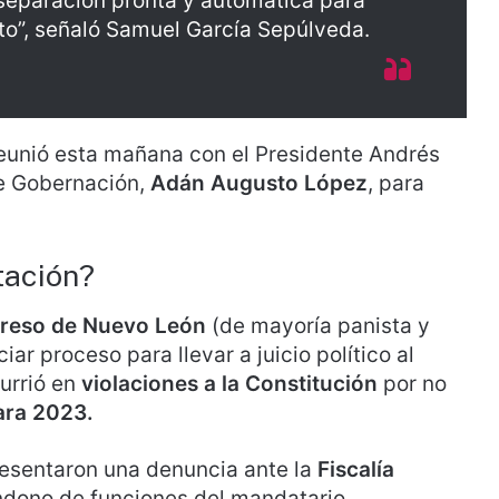
 separación pronta y automática para
ujeto”, señaló Samuel García Sepúlveda.
eunió esta mañana con el Presidente Andrés
de Gobernación,
Adán Augusto López
, para
tación?
reso de Nuevo León
(de mayoría panista y
ar proceso para llevar a juicio político al
urrió en
violaciones a la Constitución
por no
ara 2023.
presentaron una denuncia ante la
Fiscalía
dono de funciones del mandatario.