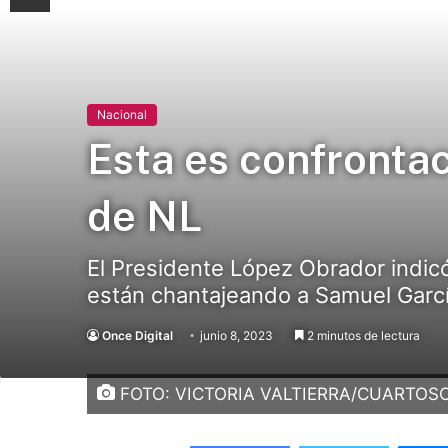
Nacional
Esta es confrontac
de NL
El Presidente López Obrador indicó
están chantajeando a Samuel Garcí
Once Digital
junio 8, 2023
2 minutos de lectura
FOTO: VICTORIA VALTIERRA/CUARTO