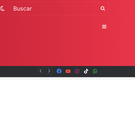
Switch
Buscar
skin
Sidebar
Facebook
YouTube
Instagram
TikTok
WhatsApp
x