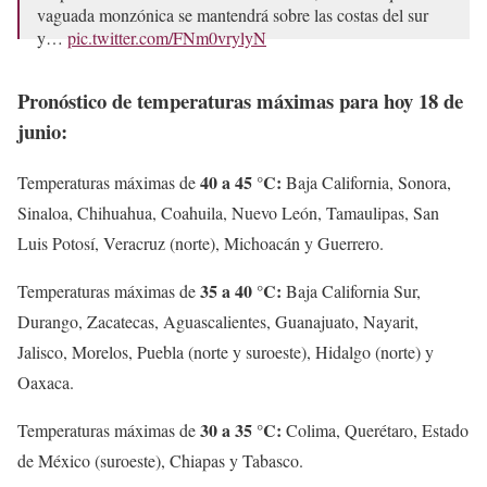
vaguada monzónica se mantendrá sobre las costas del sur
y…
pic.twitter.com/FNm0vrylyN
— Mara Lezama (@MaraLezama)
June 18, 2024
Pronóstico de temperaturas máximas para hoy 18 de
junio:
40 a 45 °C:
Temperaturas máximas de
Baja California, Sonora,
Sinaloa, Chihuahua, Coahuila, Nuevo León, Tamaulipas, San
Luis Potosí, Veracruz (norte), Michoacán y Guerrero.
35 a 40 °C:
Temperaturas máximas de
Baja California Sur,
Durango, Zacatecas, Aguascalientes, Guanajuato, Nayarit,
Jalisco, Morelos, Puebla (norte y suroeste), Hidalgo (norte) y
Oaxaca.
30 a 35 °C:
Temperaturas máximas de
Colima, Querétaro, Estado
de México (suroeste), Chiapas y Tabasco.