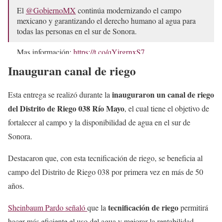
El
@GobiernoMX
continúa modernizando el campo
mexicano y garantizando el derecho humano al agua para
todas las personas en el sur de Sonora.
Mas información:
https://t.co/qYirgrnxS7
pic.twitter.com/yLJfqAN7Qx
Inauguran canal de riego
— Conagua (@conagua_mx)
May 10, 2026
inauguraron un canal de riego
Esta entrega se realizó durante la
del Distrito de Riego 038 Río Mayo
, el cual tiene el objetivo de
fortalecer al campo y la disponibilidad de agua en el sur de
Sonora.
Destacaron que, con esta tecnificación de riego, se beneficia al
campo del Distrito de Riego 038 por primera vez en más de 50
años.
tecnificación de riego
Sheinbaum Pardo señaló
que la
permitirá
hacer más eficiente el uso del agua y mejorar la rentabilidad