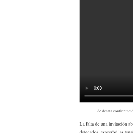
Se desata confrontació
La falta de una invitación ab
delegados, exacerbó las tens