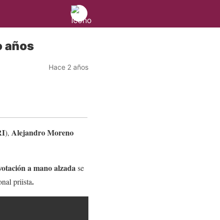
o años
Hace 2 años
RI
Alejandro Moreno
),
votación a mano alzada
se
.
nal priista