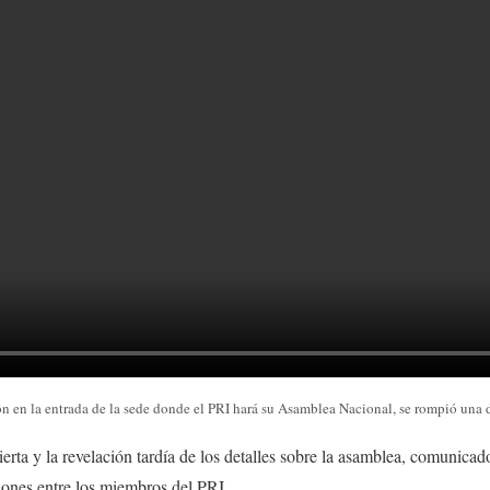
n en la entrada de la sede donde el PRI hará su Asamblea Nacional, se rompió una d
ierta y la revelación tardía de los detalles sobre la asamblea, comunicad
iones entre los miembros del PRI.