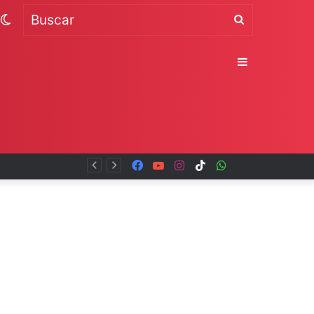
Switch
Buscar
skin
Sidebar
Facebook
YouTube
Instagram
TikTok
WhatsApp
x