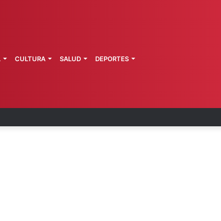
L
CULTURA
SALUD
DEPORTES
arta brote activo de ciclosporiasis