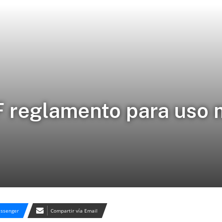
F reglamento para uso 
ssenger
Compartir vía Email