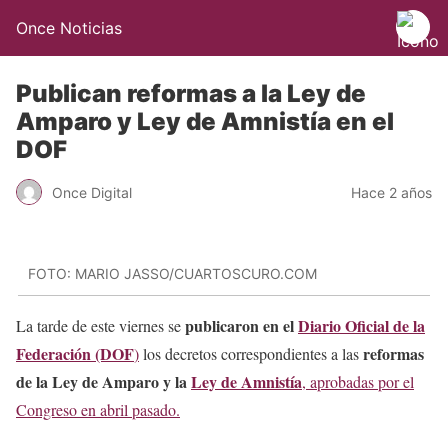
Once Noticias
Publican reformas a la Ley de
Amparo y Ley de Amnistía en el
DOF
Once Digital
Hace 2 años
FOTO: MARIO JASSO/CUARTOSCURO.COM
publicaron en el
Diario Oficial de la
La tarde de este viernes se
Federación (DOF
reformas
)
los decretos correspondientes a las
de la Ley de Amparo y la
Ley de Amnistía
, aprobadas por el
Congreso en abril pasado.