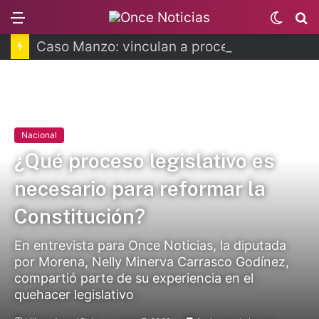
Menu
Switch
B
skin
Caso Manzo: vinculan a proceso a presunto autor intelectual
Nacional
¿Qué proceso legislativo es
necesario para reformar la
Constitución?
En entrevista para Once Noticias, la diputada
por Morena, Nelly Minerva Carrasco Godínez,
compartió parte de su experiencia en el
quehacer legislativo