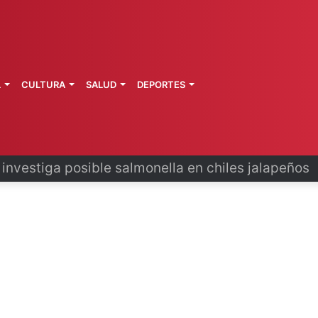
L
CULTURA
SALUD
DEPORTES
 la última ruta de Kimberly Moya