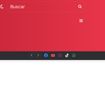
Switch
Buscar
skin
Sidebar
Facebook
YouTube
Instagram
TikTok
WhatsApp
x